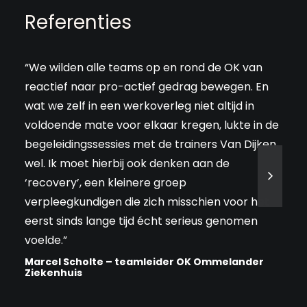
Referenties
“We wilden alle teams op en rond de OK van
“Met
reactief naar pro-actief gedrag bewegen. En
ziek
wat we zelf in een werkoverleg niet altijd in
omtr
voldoende mate voor elkaar kregen, lukte in de
posi
begeleidingssessies met de trainers Van Dijken
ople
wel. Ik moet hierbij ook denken aan de
posi
‘recovery’, een kleinere groep
comm
verpleegkundigen die zich misschien voor het
eens
eerst sinds lange tijd écht serieus genomen
vers
voelde.”
rich
vind
Marcel Scholte – teamleider OK Ommelander
Ziekenhuis
Joke
Arb